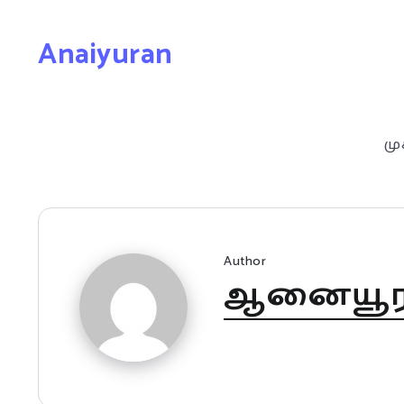
Anaiyuran
மு
Author
ஆனையூர