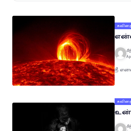
கவித
என
ஆ
Ap
நீ என
கவித
உன்
ஆ