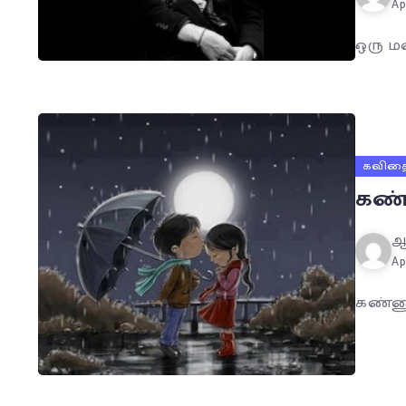
Ap
ஒரு ம
கவித
கண்
ஆ
Ap
கண்ணு