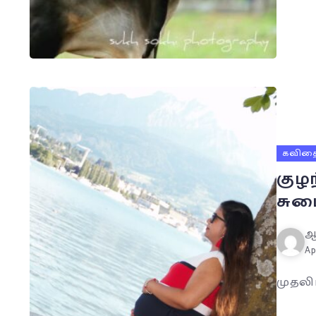
கவித
குழ
சும
ஆ
Ap
முதலி