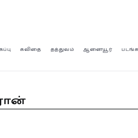
கப்பு
கவிதை
தத்துவம்
ஆனையூர்
படங்
ான்