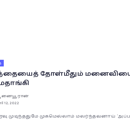
ை
ந்தையைத் தோள்மீதும் மனைவியைத் 
ைதாங்கி
னையூரான்
ril 12, 2022
ரவு முடிந்ததுமே முகமெல்லாம் மலர்ந்தவனாய் ‘அப்பா