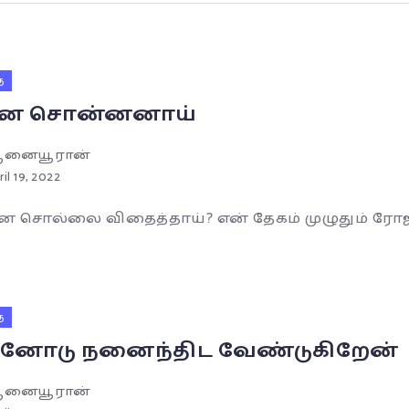
ை
்ன சொன்னனாய்
னையூரான்
ril 19, 2022
்ன சொல்லை விதைத்தாய்? என் தேகம் முழுதும் ரோ
ை
னோடு நனைந்திட வேண்டுகிறேன்
னையூரான்