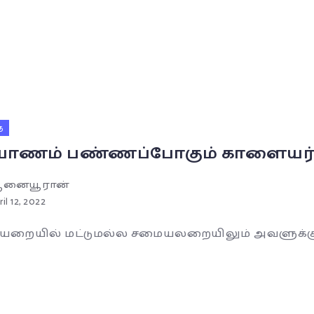
ை
யாணம் பண்ணப்போகும் காளையர்க
னையூரான்
ril 12, 2022
யறையில் மட்டுமல்ல‌ சமையலறையிலும் அவளுக்குத்