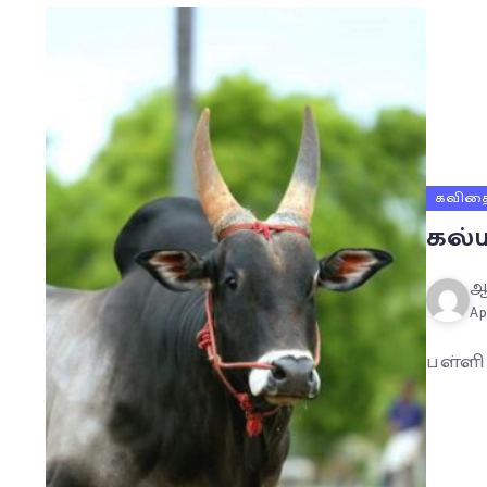
கவித
கல்
ஆ
Ap
பள்ளி