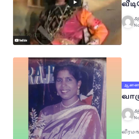
வீட
ஆ
No
ஆனைய
வாழ
ஆ
No
வீரமங