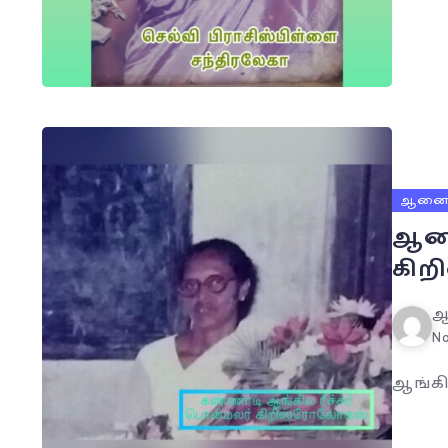
ஆனைய
ஆனை
கி
ஆ
No
ஆங்கி