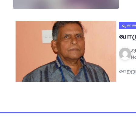
ஆனைய
வாழ
ஆ
No
காற்று