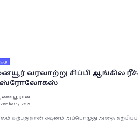
ூர்
யூர் வரலாற்று சிப்பி ஆங்கில ரீச
றிஸ்ரோலோகஸ்
னையூரான்
vember 17, 2021
லம் கற்பதுதான் கடினம் அப்பொழுது அதை கற்பிப்பது