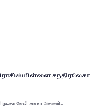
பிராசிஸ்பிள்ளை சந்திரலேகா
ட்சம் தேவி அக்கா (செல்வி...