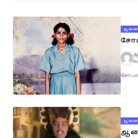
ஆனைய
சோப
ஆ
No
சோபா 
ஆனைய
ஆனை