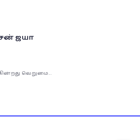
சன் ஜயா
்கின்றது வெறுமை...