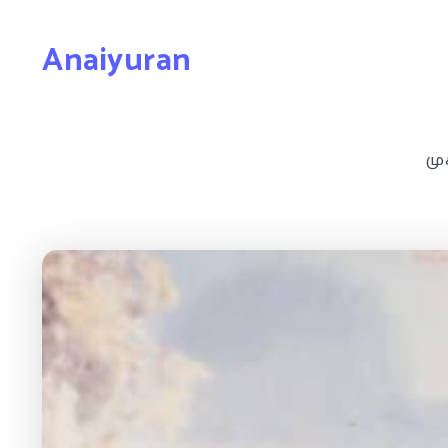
Anaiyuran
மு