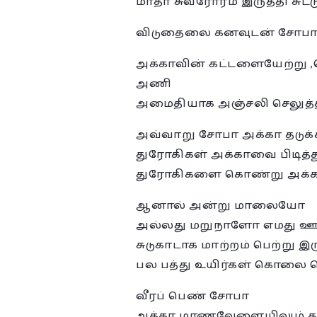
மாதா சுவரோரம் இருத்தி சுட்
விடுதைலை கனவுடன் சோபா அ
அக்காவின் கட்டளையேற்று ,ப
அணி
அமைதியாக அஞ்சலி செலுத்தி
அவ்வாறு சோபா அக்கா தடுக்க
துரோகிகள் அக்காவை பிடித்
துரோகிகளை கொண்று அக்காவை 
ஆனால் அன்று மாலையோ
அல்லது மறுநாளோ எமது ஊர் 
சுடுகாடாக மாற்றம் பெற்று இரு
பல பத்து உயிர்கள் கொலை செய
வீரப் பெண் சோபா
அக்கா மரணவேளையிலும் தன