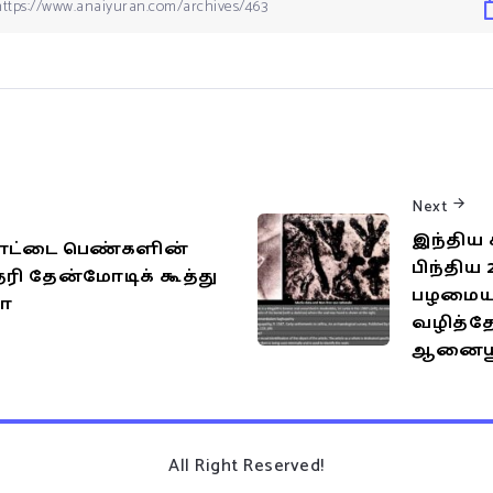
Next
இந்திய 
்டை பெண்களின்
பிந்திய
ி தேன்மோடிக் கூத்து
பழமைய
யோ
வழித்த
ஆனையூர
All Right Reserved!