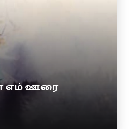
கா எம் ஊரை