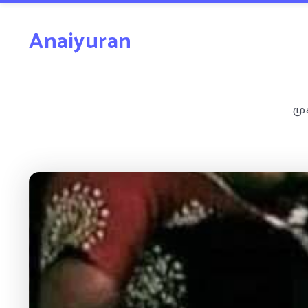
Anaiyuran
மு