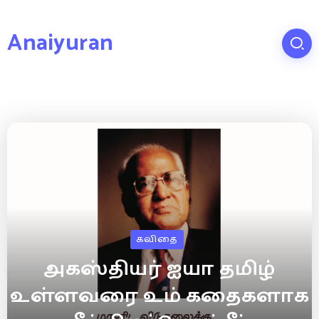
Anaiyuran
கவிதை
அகஸ்தியர் ஐயா தமிழ்
உள்ளவரை உம் கதைகளாக