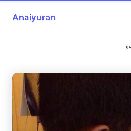
Anaiyuran
மு