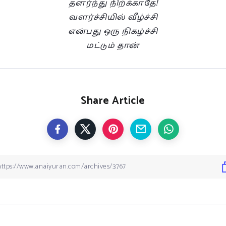
தளர்ந்து நிற்க்காதே!
வளர்ச்சியில் வீழ்ச்சி
என்பது ஒரு நிகழ்ச்சி
மட்டும் தான்
Share Article