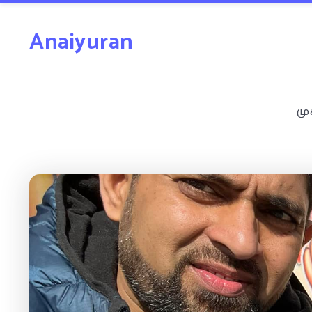
Anaiyuran
மு